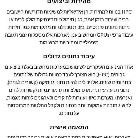
מהירות וביצועים
HPC
בנויות למהירות. הן אידיאליות למשימות הדורשות חישובים
רבים ועיבוד בזמן אמת, כגון סימולציות דינמיקת מולקולרית או
ניתוח נתונים פיננסיים. בזכות טכנולוגיות מתקדמות כמו יחידות
עיבוד גרפי (GPUs) ומחשוב ענן, מערכות אלו מספקות זמני תגובה
מינימליים ומהירויות מרשימות
עיבוד נתונים גדולים
אחד המניעים העיקריים לשימוש במערכות מחשוב בעלת ביצועים
גבוהים (HPC) הוא הצורך לעבד כמויות גדולות של נתונים
בתחומים שונים. אלו יכולים להיות נתוני גנומיקה (קשורים לגנים),
נתוני תנועה עירונית או סימולציות תרמודינמיות (קשורות לחום
ואנרגיה). מערכות HPC עוזרות לחוקרים ולארגונים לזהות מגמות,
להשיג תובנות עמוקות יותר בנתונים ולקבל החלטות המבוססות
על נתונים.
התאמה אישית
מערכות HPC מאפשרות רמת התאמה אישית גבוהה כדי לענות