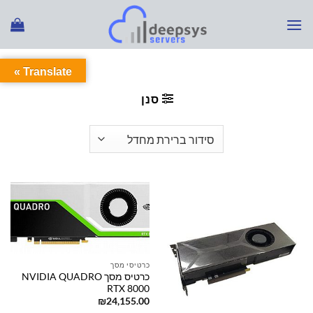
Ski
t
conten
Translate »
עמוד הבית
/
מוצרים המתויגים “כרטיס מסך גיימינג”
סנן
כרטיסי מסך
כרטיס מסך NVIDIA QUADRO
RTX 8000
₪
24,155.00