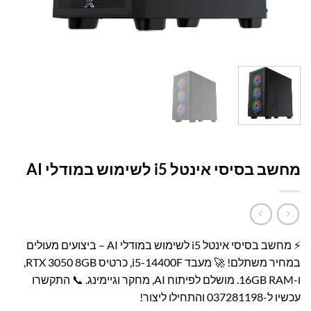
עמוד הבית
/
קטלוג פתרונות מחשוב
/
תחנות עבודה
WORKSTATIONS
מחשב בסיסי אינטל i5 לשימוש במודלי AI
⚡ מחשב בסיסי אינטל i5 לשימוש במודלי AI – ביצועים מעולים
במחיר משתלם! 🚀 מעבד i5-14400F, כרטיס RTX 3050 8GB,
ו-16GB RAM. מושלם לפיתוח AI, מחקר וגיימינג. 📞 התקשרו
עכשיו ל-
037281198
והתחילו ליצור!