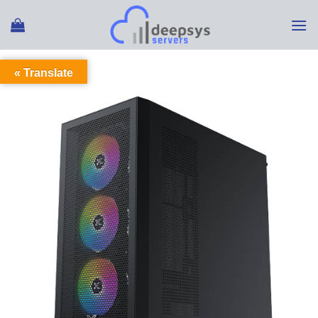
Ski
t
conten
Translate »