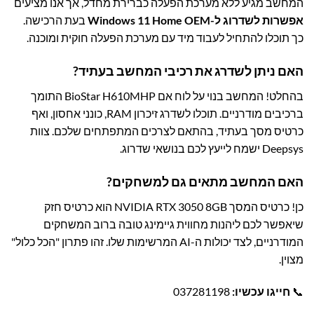
המחשב מגיע ללא מערכת הפעלה כברירת מחדל, אך אנו מציעים
אפשרות לשדרוג ל-Windows 11 Home OEM
בעת הרכישה.
כך תוכלו להתחיל לעבוד מיד עם מערכת הפעלה חוקית ומוכנה.
האם ניתן לשדרג את רכיבי המחשב בעתיד?
בהחלט! המחשב בנוי על לוח אם BioStar H610MHP התומך
ברכיבים מודרניים. תוכלו לשדרג זיכרון RAM, כונני אחסון, ואף
כרטיס מסך בעתיד, בהתאם לצרכים המתפתחים שלכם. צוות
Deepsys ישמח לייעץ לכם בנושאי שדרוג.
האם המחשב מתאים גם למשחקים?
כן! כרטיס המסך NVIDIA RTX 3050 8GB הוא כרטיס חזק
שיאפשר לכם ליהנות מחווית גיימינג טובה ברוב המשחקים
המודרניים, לצד יכולות ה-AI המרשימות שלו. זהו פתרון "הכל כלול"
מצוין.
📞
חייגו עכשיו:
037281198