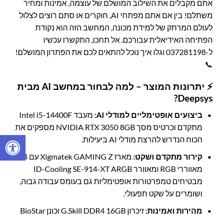
אתם מקבלים את השילוב המושלם של עוצמה, אמינות ומחיר
משתלם! בין אם אתם מפתחי AI, חוקרים או סתם רוצים לצלול
לעולם המרתק של למידת מכונה, המחשב הזה הוא נקודת
הפתיחה האידיאלית עבורכם. אל תחכו, התקשרו עכשיו
ל-
037281198
וגלו איך נוכל להתאים לכם את הפתרון המושלם!
📞
⚡ יתרונות המוצר – למה לבחור במחשב AI מבית
Deepsys?
ביצועים אופטימליים למודלי AI:
מעבד Intel i5-14400F
מתקדם וכרטיס מסך NVIDIA RTX 3050 8GB מספקים את
הכוח הנדרש להרצת מודלי AI ביעילות.
קירור מתקדם ושקט:
מארז Xigmatek GAMING Z עם 4
מאווררי RGB ומאוורר ID-Cooling SE-914-XT ARGB
מבטיחים טמפרטורות אופטימליות גם בעומס עבודה גבוה,
ושומרים על שקט תפעולי.
מהירות ואמינות:
זיכרון G.Skill DDR4 16GB וכונן BioStar