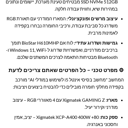
SSD NVMe 512GB מבטיחים טעינת מערכת, יישומים ונתונים
במהירות שיא, וחווית עבודה חלקה.
עיצוב מרשים ופונקציונלי:
המארז המודרני עם תאורת RGB
משדרג כל סביבת עבודה, ורכיבי החומרה נבחרו בקפידה
לאמינות מרבית.
גמישות ושדרוג עתידי:
לוח אם BioStar H610MHP תומך
ברכיבים מודרניים, ואפשרויות שדרוג ל-Windows 11, WiFi ו-
Bluetooth מבטיחות התאמה לצרכים המשתנים שלכם.
⚙️ מפרט טכני – כל הפרטים שאתם צריכים לדעת
המחשב "מחשב בסיסי אינטל i5 לשימוש במודלי AI" מורכב
בקפידה מחלקי חומרה מובילים כדי להבטיח ביצועים ויציבות:
מארז:
Xigmatek GAMING Z עם 4 מאווררי RGB – עיצוב
מודרני וקירור יעיל.
ספק כוח:
Xigmatek XCP-A400 400W +80 – יציב, אמין
וחסכוני באנרגיה.