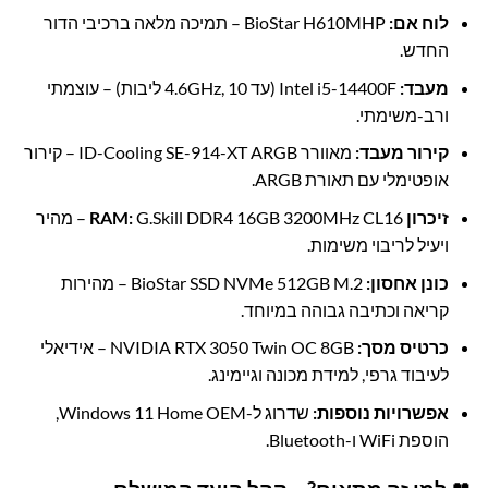
לוח אם:
BioStar H610MHP – תמיכה מלאה ברכיבי הדור
החדש.
מעבד:
Intel i5-14400F (עד 4.6GHz, 10 ליבות) – עוצמתי
ורב-משימתי.
קירור מעבד:
מאוורר ID-Cooling SE-914-XT ARGB – קירור
אופטימלי עם תאורת ARGB.
זיכרון RAM:
G.Skill DDR4 16GB 3200MHz CL16 – מהיר
ויעיל לריבוי משימות.
כונן אחסון:
BioStar SSD NVMe 512GB M.2 – מהירות
קריאה וכתיבה גבוהה במיוחד.
כרטיס מסך:
NVIDIA RTX 3050 Twin OC 8GB – אידיאלי
לעיבוד גרפי, למידת מכונה וגיימינג.
אפשרויות נוספות:
שדרוג ל-Windows 11 Home OEM,
הוספת WiFi ו-Bluetooth.