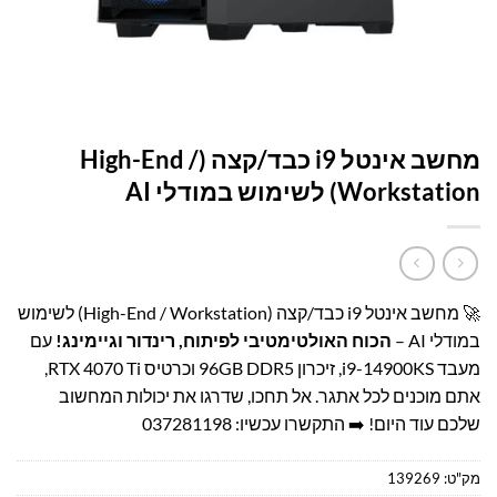
עמוד הבית
/
קטלוג פתרונות מחשוב
/
תחנות עבודה
WORKSTATIONS
מחשב אינטל i9 כבד/קצה (High-End /
Workstation) לשימוש במודלי AI
🚀 מחשב אינטל i9 כבד/קצה (High-End / Workstation) לשימוש
במודלי AI –
הכוח האולטימטיבי לפיתוח, רינדור וגיימינג!
עם
מעבד i9-14900KS, זיכרון 96GB DDR5 וכרטיס RTX 4070 Ti,
אתם מוכנים לכל אתגר. אל תחכו, שדרגו את יכולות המחשוב
שלכם עוד היום! ➡️
התקשרו עכשיו: 037281198
מק"ט:
139269