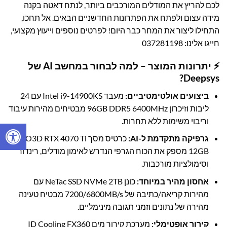
לכם להריץ את המודלים המורכבים ביותר, לנתח דאטה בקנה
מידה עצום ולפתח את הפתרונות החדשניים הבאים. אל תחכו,
התחילו ליצור את המחר כבר היום! לפרטים נוספים וייעוץ מקצועי,
חייגו אלינו:
037281198
⚡ יתרונות המוצר – למה לבחור במחשב AI של
Deepsys?
ביצועים אולטימטיביים:
מעבד Intel i9-14900KS עם 24
ליבות וזיכרון 96GB DDR5 6400MHz מבטיחים מהירות עיבוד
וריבוי משימות ללא תחרות.
גרפיקה מתקדמת ל-AI:
כרטיס מסך INNO3D RTX 4070 Ti
12GB מספק את הכוח הגרפי הנדרש לאימון מודלים, רינדור
וסימולציות מורכבות.
אחסון מהיר במיוחד:
כונן NeTac SSD NVMe 2TB עם
מהירות קריאה/כתיבה של 7200/6800MB/s מבטיח טעינה
מהירה של נתונים וזמני תגובה מינימליים.
קירור אופטימלי:
מערכת קירור מים ID Cooling FX360