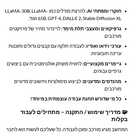
חוקרי ומפתחי AI:
להרצת מודלים כמו LLaMA-30B, LLaMA-
65B, GPT-4, DALL·E 2, Stable Diffusion XL ועוד.
גרפיקאים ומעצבי תלת מימד:
לרינדור מהיר של פרויקטים
מורכבים.
עורכי וידאו ואודיו:
לעבודה חלקה עם קבצים גדולים ותוכנות
עריכה תובעניות.
גיימרים מקצועיים:
לחווית משחק אולטימטיבית עם ביצועים
גרפיים גבוהים.
מהנדסים ומדענים:
לביצוע סימולציות וחישובים מדעיים
מורכבים.
כל מי שדורש תחנת עבודה עוצמתית במיוחד!
🧩 מדריך שימוש / התקנה – מתחילים לעבוד
בקלות
המחשב מגיע מורכב ומוכן לעבודה. כל שעליכם לעשות הוא לחבר