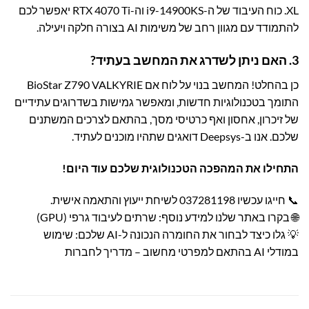
XL. כוח העיבוד של ה-i9-14900KS וה-RTX 4070 Ti יאפשר לכם
להתמודד עם מגוון רחב של משימות AI בצורה חלקה ויעילה.
3. האם ניתן לשדרג את המחשב בעתיד?
כן בהחלט! המחשב בנוי על לוח אם BioStar Z790 VALKYRIE
התומך בטכנולוגיות חדשות, ומאפשר גמישות בשדרוגים עתידיים
של זיכרון, אחסון ואף כרטיסי מסך, בהתאם לצרכים המשתנים
שלכם. אנו ב-Deepsys דואגים שתהיו מוכנים לעתיד.
התחילו את המהפכה הטכנולוגית שלכם עוד היום!
📞
חייגו עכשיו 037281198
לשיחת ייעוץ והתאמה אישית.
🌐 בקרו באתר שלנו למידע נוסף:
שרתים לעיבוד גרפי (GPU)
💡 גלו כיצד לבחור את החומרה הנכונה ל-AI שלכם:
שימוש
במודלי AI בהתאם למפרטי מחשוב – מדריך לחברות