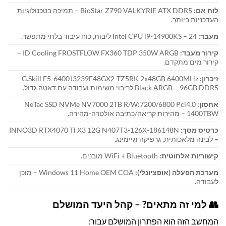
לוח אם:
BioStar Z790 VALKYRIE ATX DDR5 – תמיכה בטכנולוגיות
העדכניות ביותר.
מעבד:
Intel CPU i9-14900KS – 24 ליבות, כוח עיבוד בלתי מתפשר.
קירור מעבד:
ID Cooling FROSTFLOW FX360 TDP 350W ARGB –
קירור מים מתקדם.
זיכרון:
G.Skill F5-6400J3239F48GX2-TZ5RK 2x48GB 6400MHz
Black ARGB – 96GB DDR5 לריבוי משימות ועבודה עם דאטה גדול.
אחסון:
NeTac SSD NVMe NV7000 2TB R/W:7200/6800 Pci4.0
1400TBW – מהירות קריאה/כתיבה אולטרה-מהירה.
כרטיס מסך:
INNO3D RTX4070 Ti X3 12G N407T3-126X-186148N
– לבינה מלאכותית, גרפיקה וגיימינג.
קישוריות אלחוטית:
WiFi + Bluetooth מובנים.
מערכת הפעלה (אופציונלי):
Windows 11 Home OEM COA – מוכן
לעבודה.
👥 למי זה מתאים? – קהל היעד המושלם
המחשב הזה הוא הפתרון המושלם עבור: