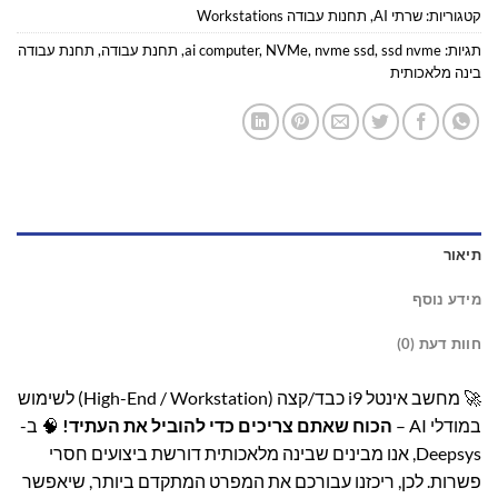
קטגוריות:
שרתי AI
,
תחנות עבודה Workstations
תגיות:
ssd nvme
,
nvme ssd
,
NVMe
,
ai computer
,
תחנת עבודה
,
תחנת עבודה
בינה מלאכותית
תיאור
מידע נוסף
חוות דעת (0)
🚀 מחשב אינטל i9 כבד/קצה (High-End / Workstation) לשימוש
במודלי AI –
הכוח שאתם צריכים כדי להוביל את העתיד!
🧠 ב-
Deepsys, אנו מבינים שבינה מלאכותית דורשת ביצועים חסרי
פשרות. לכן, ריכזנו עבורכם את המפרט המתקדם ביותר, שיאפשר