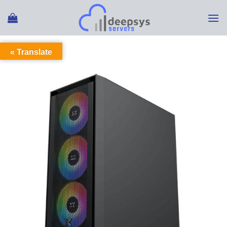
Ski
t
conten
Translate »