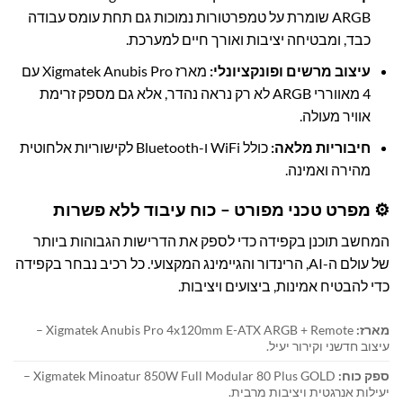
ARGB שומרת על טמפרטורות נמוכות גם תחת עומס עבודה
כבד, ומבטיחה יציבות ואורך חיים למערכת.
עיצוב מרשים ופונקציונלי:
מארז Xigmatek Anubis Pro עם
4 מאווררי ARGB לא רק נראה נהדר, אלא גם מספק זרימת
אוויר מעולה.
חיבוריות מלאה:
כולל WiFi ו-Bluetooth לקישוריות אלחוטית
מהירה ואמינה.
⚙️ מפרט טכני מפורט – כוח עיבוד ללא פשרות
המחשב תוכנן בקפידה כדי לספק את הדרישות הגבוהות ביותר
של עולם ה-AI, הרינדור והגיימינג המקצועי. כל רכיב נבחר בקפידה
כדי להבטיח אמינות, ביצועים ויציבות.
מארז:
Xigmatek Anubis Pro 4x120mm E-ATX ARGB + Remote –
עיצוב חדשני וקירור יעיל.
ספק כוח:
Xigmatek Minoatur 850W Full Modular 80 Plus GOLD –
יעילות אנרגטית ויציבות מרבית.