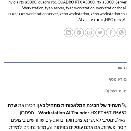
nvidia rtx a5000
,
quadro rtx
,
QUADRO RTX A5000
,
rtx a5000
,
Server
Workstation
,
tyan server
,
tyan workstation
,
workstation for ai
,
xeon workstation cpu
,
xeon workstation
,
workstation server
,
שרת
,
שרת
AI
,
שרת HPC
,
תחנת עבודה AI
תיאור
מידע נוסף
חוות דעת (0)
🚀
העתיד של הבינה המלאכותית מתחיל כאן!
הכירו את
שרת
Workstation AI Thunder HX FT65T-B5652
– הפתרון
האולטימטיבי לאנשי מקצוע, חוקרים ועסקים שדורשים ביצועים
חסרי פשרות. אם אתם עוסקים בפיתוח AI, מדעי נתונים, למידת