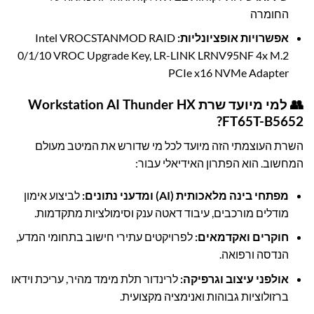
החומרה
אפשרויות אופציונליות:
Intel VROCSTANMOD RAID
0/1/10 VROC Upgrade Key, LR-LINK LRNV95NF 4x M.2
PCIe x16 NVMe Adapter
👥 למי מיועד שרת Workstation AI Thunder HX
FT65T-B5652?
השרת העוצמתי הזה מיועד לכל מי שדורש את המיטב מעולם
המחשוב. הוא הפתרון האידיאלי עבור:
מפתחי בינה מלאכותית (AI) ומדעני נתונים:
לביצוע אימון
מודלים מורכבים, עיבוד דאטה ענק וסימולציות מתקדמות.
חוקרים ואקדמאים:
לפרויקטים עתירי חישוב בתחומי המדע,
הנדסה ורפואה.
אולפני עיצוב וגרפיקה:
לרינדור תלת מימד מהיר, עריכת וידאו
ברזולוציות גבוהות ואנימציה מקצועית.