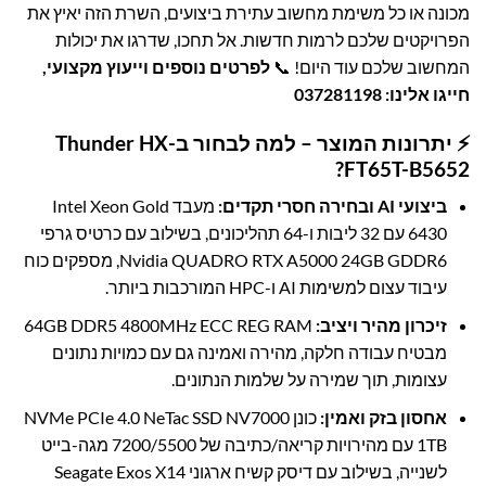
מכונה או כל משימת מחשוב עתירת ביצועים, השרת הזה יאיץ את
הפרויקטים שלכם לרמות חדשות. אל תחכו, שדרגו את יכולות
המחשוב שלכם עוד היום! 📞
לפרטים נוספים וייעוץ מקצועי,
חייגו אלינו:
037281198
⚡ יתרונות המוצר – למה לבחור ב-Thunder HX
FT65T-B5652?
ביצועי AI ובחירה חסרי תקדים:
מעבד Intel Xeon Gold
6430 עם 32 ליבות ו-64 תהליכונים, בשילוב עם כרטיס גרפי
Nvidia QUADRO RTX A5000 24GB GDDR6, מספקים כוח
עיבוד עצום למשימות AI ו-HPC המורכבות ביותר.
זיכרון מהיר ויציב:
64GB DDR5 4800MHz ECC REG RAM
מבטיח עבודה חלקה, מהירה ואמינה גם עם כמויות נתונים
עצומות, תוך שמירה על שלמות הנתונים.
אחסון בזק ואמין:
כונן NVMe PCIe 4.0 NeTac SSD NV7000
1TB עם מהירויות קריאה/כתיבה של 7200/5500 מגה-בייט
לשנייה, בשילוב עם דיסק קשיח ארגוני Seagate Exos X14