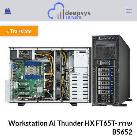
Ski
t
conten
Translate »
עמוד הבית
/
קטלוג פתרונות מחשוב
/
GPU שרתי
שרת Workstation AI Thunder HX FT65T-
B5652