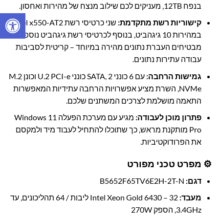
בנפח 12TB, מעניקים לכם שילוב מנצח של מהירות ואחסון.
קישוריות רשת מתקדמת:
שני כרטיסי רשת Intel x550-AT2
במהירות 10 גיגהביט, בנוסף לכרטיסי רשת גיגהביט נוספים,
מבטיחים העברת נתונים מהירה במיוחד – קריטית לסביבות
עבודה עתירות נתונים.
גמישות הרחבה:
עם 6 כונני SATA, 2 כונני U.2 PCI-e וכונן M.2
NVMe, השרת מציע אפשרויות הרחבה עתידיות המאפשרות
התאמה מושלמת לצרכים המשתנים שלכם.
פתרון מוכן לעבודה:
מגיע עם מערכת הפעלה Windows 11
Pro מותקנת מראש, כך שתוכלו להתחיל לעבוד מיד ולמקסם
את הפרודוקטיביות.
⚙️ מפרט טכני מפורט
דגם:
B5652F65TV6E2H-2T-N
מעבד:
Intel Xeon Gold 6430 – 32 ליבות / 64 תהליכונים, עד
3.4GHz, הספק 270W