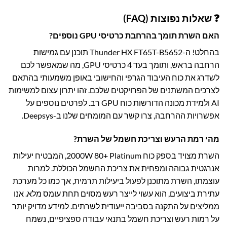
❓ שאלות נפוצות (FAQ)
האם השרת תומך בהרחבת כרטיסי GPU נוספים?
בהחלט! ה-Thunder HX FT65T-B5652 תוכנן עם גמישות
הרחבה בראש, ותומך בעד 4 כרטיסי GPU, מה שמאפשר לכם
לשדרג את כוח העיבוד הגרפי והחישובי באופן משמעותי בהתאם
לצרכים המשתנים של הפרויקטים שלכם. זהו יתרון עצום למשימות
AI ולמידת מכונה הדורשות כוח GPU רב. לפרטים נוספים על
אפשרויות ההרחבה, צרו קשר עם המומחים שלנו ב-Deepsys.
מהי רמת הרעש וצריכת חשמל של השרת?
השרת מצויד בספק כוח 2000W 80+ Platinum, המבטיח יעילות
אנרגטית גבוהה ומפחית את צריכת החשמל הכוללת. למרות
עוצמתו, השרת מתוכנן לפעול ביעילות תרמית, אך כמו כל מערכת
עתירת ביצועים, הוא עשוי לייצר רעש מסוים תחת עומס מלא. אנו
ממליצים על התקנה בסביבה ייעודית לשרתים. למידע מדויק יותר
על רמות רעש וצריכת חשמל בתנאי עבודה ספציפיים, נשמח