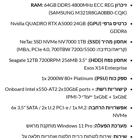
זיכרון RAM:
64GB DDR5 4800MHz ECC REG
(SAMSUNG M321R8GA0BB0-CQK)
כרטיס גרפי (GPU):
Nvidia QUADRO RTX A5000 24GB
GDDR6
אחסון מהיר (SSD):
NeTac SSD NVMe NV7000 1TB
(קריאה/כתיבה: 7200/5500 MB/s, PCIe 4.0, 700TBW)
אחסון נפח (HDD):
Seagate 12TB 7200RPM 256MB 3.5"
Exos X14 Enterprise
ספק כוח (PSU):
1x 2000W 80+ Platinum
קישוריות רשת:
Onboard Intel x550-AT2 2x10GbE ports +
1xGbE + 1xGbE ייעודי ל-IPMI
אפשרויות הרחבה:
6x 3.5" SATA / 2x U.2 PCI-e / 1x M.2
NVMe
מערכת הפעלה:
Windows 11 Pro מותקנת מראש
שירות:
שירות לקוחות בבית הלקוח ואחריות מלאה על