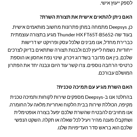
לספק ייעוץ אישי.
האם ניתן להתאים אישית את תצורת השרת?
כן, Deepsys מתמחה במתן פתרונות מחשוב מותאמים אישית.
בעוד שה-Thunder HX FT65T-B5652 מגיע בתצורה עוצמתית
כברירת מחדל, אנו מבינים שלכל עסק ופרויקט יש דרישות
ייחודיות. נשמח לייעץ לכם ולבנות תצורה שתתאים בדיוק לצרכים
שלכם, בין אם מדובר בשדרוג זיכרון, שינוי נפח אחסון או הוספת
כרטיסי הרחבה נוספים. צרו קשר עוד היום ונבנה יחד את הפתרון
המושלם עבורכם.
האם השרת מגיע עם תמיכה טכנית?
בהחלט! אנו ב-Deepsys מספקים שירות לקוחות ותמיכה טכנית
מקיפה, הכוללת שירות בבית הלקוח ואחריות מלאה על החומרה.
אנו מחויבים להבטיח שהשרת שלכם יפעל בצורה אופטימלית
ושתקבלו מענה מהיר ויעיל לכל שאלה או תקלה. השקט הנפשי
שלכם הוא בראש סדר העדיפויות שלנו.