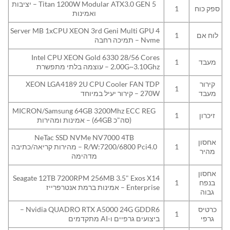
Titan 1200W Modular ATX3.0 GEN 5 – יציבות
ספק כוח
1
ואמינות
Server MB 1xCPU XEON 3rd Geni Multi GPU 4
לוח אם
1
Nvme – תמיכה רחבה
Intel CPU XEON Gold 6330 28/56 Cores
מעבד
1
2.00G~3.10Ghz – עוצמה בלתי מתפשרת
קירור
XEON LGA4189 2U CPU Cooler FAN TDP
1
מעבד
270W – קירור יעיל במיוחד
MICRON/Samsung 64GB 3200Mhz ECC REG
זיכרון
1
(סה"כ 64GB) – אמינות ומהירות
NeTac SSD NVMe NV7000 4TB
אחסון
1
R/W:7200/6800 Pci4.0 – מהירות קריאה/כתיבה
מהיר
מדהימה
אחסון
Seagate 12TB 7200RPM 256MB 3.5" Exos X14
בנפח
1
Enterprise – אמינות ברמת אנטרפרייז
גבוה
כרטיס
Nvidia QUADRO RTX A5000 24G GDDR6 –
1
גרפי
ביצועים גרפיים ו-AI מתקדמים