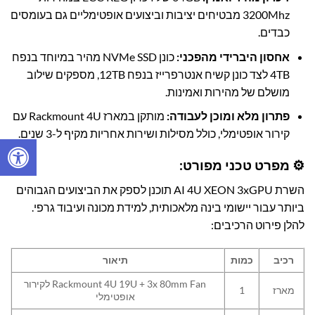
3200Mhz מבטיחים יציבות וביצועים אופטימליים גם בעומסים
כבדים.
אחסון היברידי מהפכני:
כונן NVMe SSD מהיר במיוחד בנפח
4TB לצד כונן קשיח אנטרפרייז בנפח 12TB, מספקים שילוב
מושלם של מהירות ואמינות.
פתרון מלא ומוכן לעבודה:
מותקן במארז Rackmount 4U עם
קירור אופטימלי, כולל מסילות ושירות אחריות מקיף ל-3 שנים.
⚙️ מפרט טכני מפורט:
השרת AI 4U XEON 3xGPU תוכנן לספק את הביצועים הגבוהים
ביותר עבור יישומי בינה מלאכותית, למידת מכונה ועיבוד גרפי.
להלן פירוט הרכיבים:
רכיב
כמות
תיאור
Rackmount 4U 19U + 3x 80mm Fan לקירור
מארז
1
אופטימלי