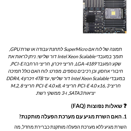
תמונה של לוח אם SuperMicro לתחנת עבודה או שרת GPU,
תומך במעבדי Intel Xeon Scalable דור שלישי. ניתן לראות את
שקע המעבד LGA-4189, חריצי זיכרון, חריצי הרחבה PCI-E,
חיבורי אחסון, וכן רכיבים נוספים. מפרט: לוח האם כולל תמיכה
במעבדי Intel Xeon Scalable דור שלישי, עד 4TB זיכרון DDR4, 4
חריצי PCI-E 4.0 x16, 3 חריצי PCI-E 4.0 x8, 4 חריצי M.2, 8
יציאות SATA3, ו-3 ממשקי רשת.
❓ שאלות נפוצות (FAQ)
1. האם השרת מגיע עם מערכת הפעלה מותקנת?
השרת מגיע ללא מערכת הפעלה מותקנת כברירת מחדל, מה