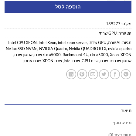
הוספה לסל
מק"ט:
139277
קטגוריה:
GPU שרתי
תגיות:
AI שרת
,
GPU שרת
,
,
intel xeon server
,
Intel Xeon
,
Intel CPU XEON
NeTac SSD NVMe
,
NVIDIA Quadro
,
Nvidia QUADRO RTX
,
nvidia quadro
XEON שרת
,
Xeon
,
rtx a5000
,
Rackmount 4U
,
rtx a5000
,
אחסון שרת
,
אחסון שרתים
,
שרת
,
שרת GPU
,
שרת intel
,
שרת XEON
,
שרת אחסון
תיאור
מידע נוסף
חוות דעת (0)