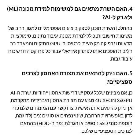
4. האם השרת מתאים גם למשימות למידת מכונה (ML)
ולא רק ל-AI?
בהחלט! השרת תוכנן לספק ביצועים אופטימליים למגוון רחב של
משימות חישוביות, כולל למידת מכונה, עיבוד נתונים, סימולציות
מדעיות וגרפיקה מקצועית. כרטיסי ה-GPU החזקים והמעבד רב
הליבות הופכים אותו לפתרון אידיאלי עבור כל פרויקט הדורש כוח
עיבוד גבוה.
5. האם ניתן להתאים את תצורת האחסון לצרכים
ספציפיים?
כן, אנו מבינים שלכל עסק יש דרישות אחסון ייחודיות. שרת ה-AI
4U XEON 3xGPU מגיע עם תצורת אחסון היברידית מתקדמת,
אך ניתן להתאים אותה אישית. צרו קשר עם המומחים שלנו כדי
לדון באפשרויות הרחבה, שינוי נפחים או סוגי כוננים (לדוגמה,
הוספת כונני SSD נוספים או הגדלת נפח ה-HDD) בהתאם
לצרכים הספציפיים שלכם.