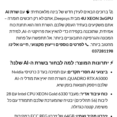
🚀 ברוכים הבאים לעידן חדש של בינה מלאכותית! 🧠 עם
שרת AI
4U XEON 3xGPU
מבית Deepsys, אתם לא רק רוכשים חומרה –
אתם משקיעים בעתיד העסק שלכם. השרת הזה הוא תחנת כוח
אמיתית, שתוכננה בקפידה כדי להאיץ את פרויקטי ה-AI, למידת
המכונה והגרפיקה התובעניים ביותר. אל תתפשרו על פחות
מהטוב ביותר. 📞
לפרטים נוספים וייעוץ מקצועי, חייגו אלינו:
037281198
⚡ יתרונות המוצר: למה לבחור בשרת ה-AI שלנו?
ביצועי AI חסרי תקדים:
עם תמיכה בעד 3 כרטיסי Nvidia
QUADRO RTX A5000, השרת הזה יאיץ את מודלי ה-AI
שלכם ויספק תוצאות בזמן שיא.
כוח עיבוד אדיר:
מעבד Intel CPU XEON Gold 6330 עם 28
ליבות (56 תהליכים) יבטיח שהמערכת שלכם תתמודד עם כל
משימה, קטנה כגדולה.
זיכרון מהיר ואמין:
64GB של זיכרון ECC REG במהירות