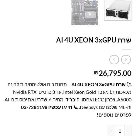
עמוד הבית
/
קטלוג פתרונות מחשוב
/
GPU שרתי
שרת AI 4U XEON 3xGPU
26,795.00
₪
🚀
שרת AI 4U XEON 3xGPU
– תחנת כוח אולטימטיבית לבינה
מלאכותית! מעבד Intel Xeon Gold, עד 3 כרטיסי Nvidia RTX
A5000, זיכרון ECC ואחסון היברידי מהיר. ⚡ שדרגו את יכולות ה-AI
וה-ML שלכם עם Deepsys.
📞
חייגו עכשיו 03-7281198
לפרטים נוספים!
כמות של שרת AI 4U XEON 3xGPU