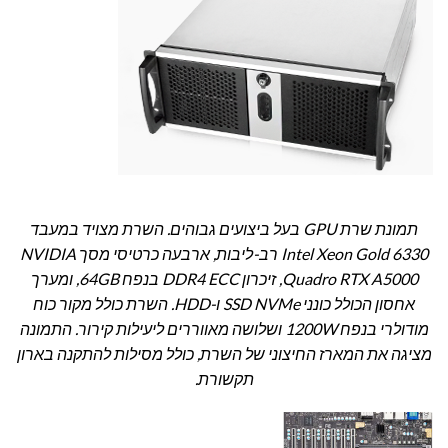
תמונת שרת GPU בעל ביצועים גבוהים. השרת מצויד במעבד
Intel Xeon Gold 6330 רב-ליבות, ארבעה כרטיסי מסך NVIDIA
Quadro RTX A5000, זיכרון DDR4 ECC בנפח 64GB, ומערך
אחסון הכולל כונני SSD NVMe ו-HDD. השרת כולל מקור כוח
מודולרי בנפח 1200W ושלושה מאווררים ליעילות קירור. התמונה
מציגה את המארז החיצוני של השרת, כולל מסילות להתקנה בארון
תקשורת.