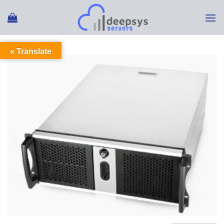
Ski
t
conten
Translate »