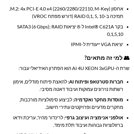
אחסון M.2: 4x PCI-E 4.0 x4 (2260/2280/22110, M-Key),
תמיכה ב-RAID 0,1, 5, 10 (דורש מפתח VROC)
בקר Intel® C621A ל-8 יציאות SATA3 (6 Gbps); RAID
0,1,5,10
יציאת VGA ייעודית ל-IPMI
👥 למי זה מתאים?
שרת ה-AI 4U XEON 3xGPU הוא הפתרון האידיאלי עבור:
חברות סטרטאפ ופיתוח AI:
להאצת פיתוח מודלים, אימון
רשתות נוירונים עמוקות ועיבוד דאטה מסיבי.
מוסדות מחקר ואקדמיה:
לביצוע סימולציות מורכבות,
מחקרים מדעיים ופרויקטים עתירי חישוב.
אולפני אנימציה ועיצוב גרפי:
לרינדור מהיר, עריכת וידאו
ברזולוציות גבוהות ועיבוד תלת מימד.