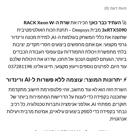
חוות דעת (0)
🚀
העתיד כבר כאן!
הכירו את
שרת ה-RACK Xeon W
3xRTX5090
מבית Deepsys – תחנת הכוח האולטימטיבית
שתשנה את כללי המשחק בעולמות ה-AI, למידת מכונה ורינדור
גרפי מקצועי. אם אתם מחפשים ביצועים חסרי תקדים, יציבות
בלתי מתפשרת ויכולת התמודדות עם עומסי העבודה הכבדים
ביותר, הגעתם למקום הנכון! אל תחכו, שדרגו את היכולות שלכם
עוד היום. לפרטים נוספים וייעוץ מקצועי, חייגו אלינו:
037281198
⚡ יתרונות המוצר: עוצמה ללא פשרות ל-AI ורינדור
השרת הזה הוא לא עוד מחשב, זוהי פלטפורמת חישוב מתקדמת
שתוכננה בקפידה כדי לענות על הדרישות המחמירות ביותר של
חוקרים, מפתחי AI, אולפני אנימציה וחברות טכנולוגיה. כל רכיב
נבחר בקפידה כדי לספק ביצועים עילאיים, אמינות מרבית ויעילות
אנרגטית.