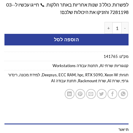
לפשרות. כולל 3 שנות אחריות באתר הלקוח. 📞 חייגו עכשיו ל-03-
7281198 והזניקו את היכולות שלכם!
כמות של שרת RACK Xeon W 3xRTX5090
הוספה לסל
מק"ט:
141765
קטגוריות:
שרתי AI
,
תחנות עבודה Workstations
תגיות:
Xeon W
,
RTX 5090
,
hpc
,
ECC RAM
,
Deepsys
,
למידת מכונה
,
רינדור
גרפי
,
שרת AI
,
שרת Rackmount
,
תחנת עבודה AI
תיאור