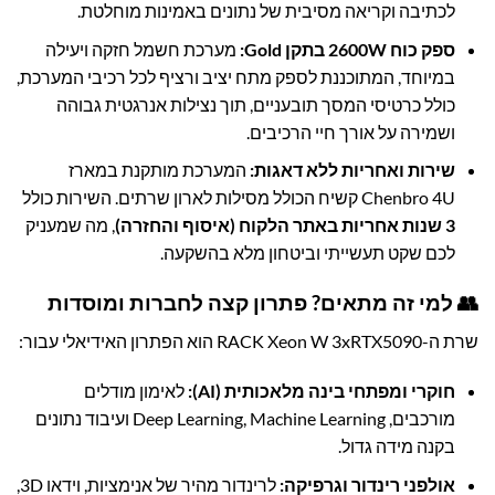
לכתיבה וקריאה מסיבית של נתונים באמינות מוחלטת.
ספק כוח 2600W בתקן Gold:
מערכת חשמל חזקה ויעילה
במיוחד, המתוכננת לספק מתח יציב ורציף לכל רכיבי המערכת,
כולל כרטיסי המסך תובעניים, תוך נצילות אנרגטית גבוהה
ושמירה על אורך חיי הרכיבים.
שירות ואחריות ללא דאגות:
המערכת מותקנת במארז
Chenbro 4U קשיח הכולל מסילות לארון שרתים. השירות כולל
3 שנות אחריות באתר הלקוח (איסוף והחזרה)
, מה שמעניק
לכם שקט תעשייתי וביטחון מלא בהשקעה.
👥 למי זה מתאים? פתרון קצה לחברות ומוסדות
שרת ה-RACK Xeon W 3xRTX5090 הוא הפתרון האידיאלי עבור:
חוקרי ומפתחי בינה מלאכותית (AI):
לאימון מודלים
מורכבים, Deep Learning, Machine Learning ועיבוד נתונים
בקנה מידה גדול.
אולפני רינדור וגרפיקה:
לרינדור מהיר של אנימציות, וידאו 3D,