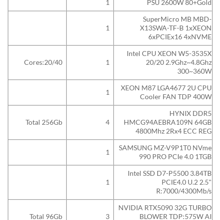
1
PSU 2600W 80+Gold
SuperMicro MB MBD-
1
X13SWA-TF-B 1xXEON
6xPCIEx16 4xNVME
Intel CPU XEON W5-3535X
Cores:20/40
1
20/20 2.9Ghz~4.8Ghz
300~360W
XEON M87 LGA4677 2U CPU
1
Cooler FAN TDP 400W
HYNIX DDR5
Total 256Gb
4
HMCG94AEBRA109N 64GB
4800Mhz 2Rx4 ECC REG
SAMSUNG MZ-V9P1T0 NVme
1
990 PRO PCIe 4.0 1TGB
Intel SSD D7-P5500 3.84TB
1
PCIE4.0 U.2 2.5"
R:7000/4300Mb/s
NVIDIA RTX5090 32G TURBO
Total 96Gb
3
BLOWER TDP:575W AI