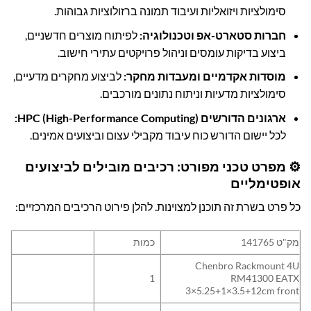
סימולציות ויזואליות ועיבוד תמונה ברזולוציות גבוהות.
חברות סטארט-אפ וטכנולוגיה:
לפיתוח מוצרים חדשניים,
ביצוע בדיקות עומסים וניהול פרויקטים עתירי חישוב.
מוסדות אקדמיים ומעבדות מחקר:
לביצוע מחקרים מדעיים,
סימולציות מדעיות וניתוח נתונים מורכבים.
ארגונים הדורשים HPC (High-Performance Computing):
לכל יישום הדורש כוח עיבוד מקבילי עצום וביצועים אמינים.
⚙️ מפרט טכני מפורט: רכיבים מובילים לביצועים
אופטימליים
כל פרט בשרת זה תוכנן למצוינות. להלן פירוט הרכיבים המרכזיים:
מק"ט 141765
כמות
Chenbro Rackmount 4U
1
RM41300 EATX
3×5.25+1×3.5+12cm front