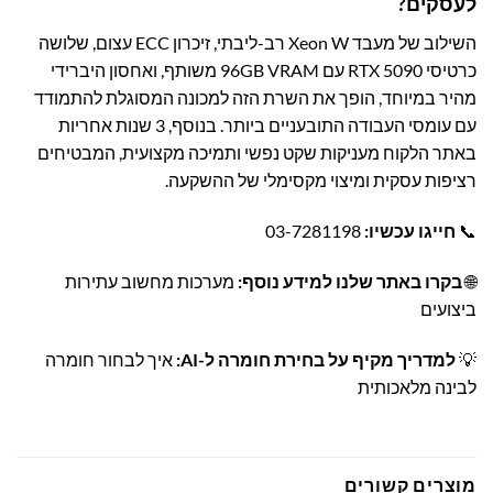
לעסקים?
השילוב של מעבד Xeon W רב-ליבתי, זיכרון ECC עצום, שלושה
כרטיסי RTX 5090 עם 96GB VRAM משותף, ואחסון היברידי
מהיר במיוחד, הופך את השרת הזה למכונה המסוגלת להתמודד
עם עומסי העבודה התובעניים ביותר. בנוסף, 3 שנות אחריות
באתר הלקוח מעניקות שקט נפשי ותמיכה מקצועית, המבטיחים
רציפות עסקית ומיצוי מקסימלי של ההשקעה.
📞
חייגו עכשיו:
03-7281198
🌐
בקרו באתר שלנו למידע נוסף:
מערכות מחשוב עתירות
ביצועים
💡
למדריך מקיף על בחירת חומרה ל-AI:
איך לבחור חומרה
לבינה מלאכותית
מוצרים קשורים