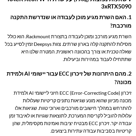
3xRTX5090
1. האם השרת מגיע מוכן לעבודה או שנדרשת התקנה
מורכבת?
השרת מגיע מורכב ומוכן לעבודה בתצורת Rackmount. הוא כולל
מסילות להתקנה קלה בארון שרתים. צוות Deepsys זמין לסייע בכל
שאלה טכנית או צורך בהכוונה ראשונית. המטרה שלנו היא
שתתחילו לעבוד במהירות וביעילות.
2. מהם היתרונות של זיכרון ECC עבור יישומי AI ולמידת
מכונה?
זיכרון ECC (Error-Correcting Code) חיוני ליישומי AI ולמידת
מכונה מכיוון שהוא מונע שגיאות נתונים קריטיות שעלולות
להתרחש במהלך חישובים מורכבים וארוכי טווח. שגיאות אלו
עלולות להוביל לקריסת המערכת, לתוצאות שגויות או לאיבוד זמן
עבודה יקר. זיכרון ECC מבטיח יציבות ואמינות מקסימלית, שהן
קריטיות בסביבות עבודה עתירות ביצועים.