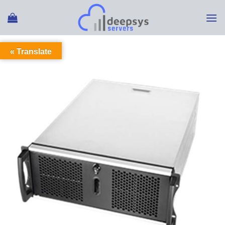
Ski
t
conten
Translate »