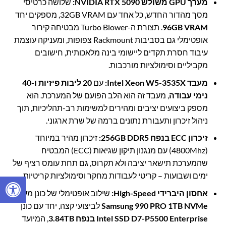
מערך GPU משולש NVIDIA RTX 5090:
שלושה כרטיסי
מסך מהדור החדש, כל אחד עם 32GB VRAM, מספקים יחד
96GB VRAM
. תצורת ה-Turbo Blower מבטיחה קירור
אופטימלי גם בסביבות Rackmount צפופות, ומעניקה עוצמת
עיבוד חסרת תקדים ליישומי בינה מלאכותית, חישובים
מקביליים וסימולציות מורכבות.
מעבד Intel Xeon W5-3535X:
עם
20 ליבות פיזיות ו-40
נימי עבודה
, מעבד זה הוא הלב הפועם של המערכת. הוא
מספק ביצועים יציבים ומהירים למשימות רב-תהליכיות, תוך
ניהול זיכרון ותעבורת נתונים ברמה של שרת ארגוני.
זיכרון ECC בנפח 256GB DDR5:
זיכרון מהיר במיוחד
(4800Mhz) עם מנגנון תיקון שגיאות (ECC) המבטיח
שהמערכת תישאר יציבה ולא תקרוס, גם תחת עומס רציף של
ימים ושבועות – קריטי לעבודות מחקר וסימולציות קריטיות.
אחסון היברידי High-Speed:
שילוב אופטימלי של כונן מערכת
Samsung 990 PRO 1TB NVMe
לביצועי קצה, יחד עם כונן
Intel SSD D7-P5500 Enterprise בנפח 3.84TB
, המיועד