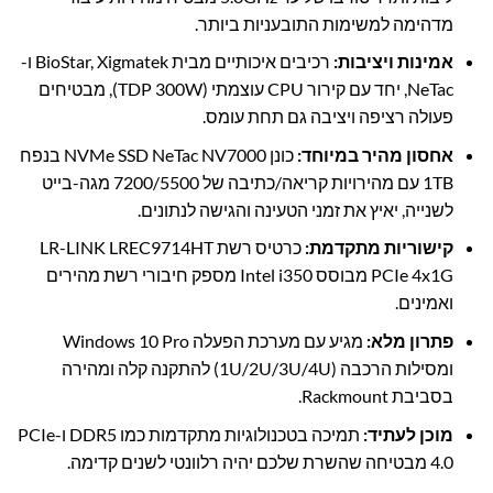
מדהימה למשימות התובעניות ביותר.
אמינות ויציבות:
רכיבים איכותיים מבית BioStar, Xigmatek ו-
NeTac, יחד עם קירור CPU עוצמתי (TDP 300W), מבטיחים
פעולה רציפה ויציבה גם תחת עומס.
אחסון מהיר במיוחד:
כונן NVMe SSD NeTac NV7000 בנפח
1TB עם מהירויות קריאה/כתיבה של 7200/5500 מגה-בייט
לשנייה, יאיץ את זמני הטעינה והגישה לנתונים.
קישוריות מתקדמת:
כרטיס רשת LR-LINK LREC9714HT
PCIe 4x1G מבוסס Intel i350 מספק חיבורי רשת מהירים
ואמינים.
פתרון מלא:
מגיע עם מערכת הפעלה Windows 10 Pro
ומסילות הרכבה (1U/2U/3U/4U) להתקנה קלה ומהירה
בסביבת Rackmount.
מוכן לעתיד:
תמיכה בטכנולוגיות מתקדמות כמו DDR5 ו-PCIe
4.0 מבטיחה שהשרת שלכם יהיה רלוונטי לשנים קדימה.