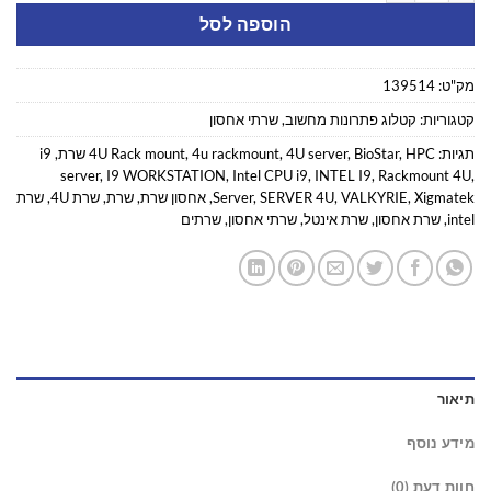
הוספה לסל
מק"ט:
139514
קטגוריות:
קטלוג פתרונות מחשוב
,
שרתי אחסון
תגיות:
HPC שרת
,
BioStar
,
4U server
,
4u rackmount
,
4U Rack mount
,
i9
server
,
I9 WORKSTATION
,
Intel CPU i9
,
INTEL I9
,
Rackmount 4U
,
Xigmatek
,
VALKYRIE
,
SERVER 4U
,
Server
,
אחסון שרת
,
שרת
,
שרת 4U
,
שרת
intel
,
שרת אחסון
,
שרת אינטל
,
שרתי אחסון
,
שרתים
תיאור
מידע נוסף
חוות דעת (0)