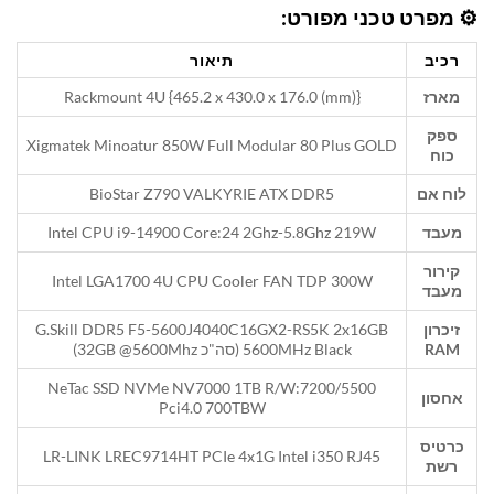
⚙️ מפרט טכני מפורט:
רכיב
תיאור
מארז
Rackmount 4U {465.2 x 430.0 x 176.0 (mm)}
ספק
Xigmatek Minoatur 850W Full Modular 80 Plus GOLD
כוח
לוח אם
BioStar Z790 VALKYRIE ATX DDR5
מעבד
Intel CPU i9-14900 Core:24 2Ghz-5.8Ghz 219W
קירור
Intel LGA1700 4U CPU Cooler FAN TDP 300W
מעבד
זיכרון
G.Skill DDR5 F5-5600J4040C16GX2-RS5K 2x16GB
RAM
5600MHz Black (סה"כ 32GB @5600Mhz)
NeTac SSD NVMe NV7000 1TB R/W:7200/5500
אחסון
Pci4.0 700TBW
כרטיס
LR-LINK LREC9714HT PCIe 4x1G Intel i350 RJ45
רשת