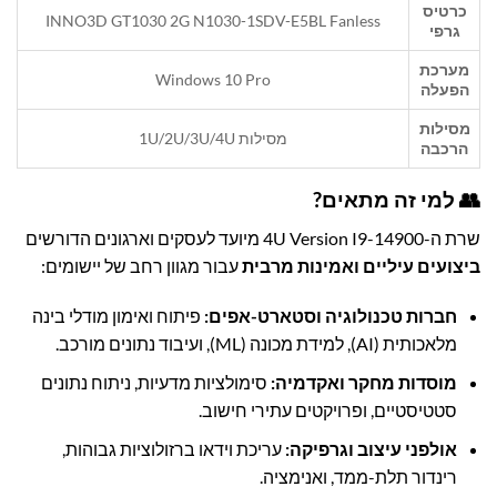
כרטיס
INNO3D GT1030 2G N1030-1SDV-E5BL Fanless
גרפי
מערכת
Windows 10 Pro
הפעלה
מסילות
מסילות 1U/2U/3U/4U
הרכבה
👥 למי זה מתאים?
שרת ה-4U Version I9-14900 מיועד לעסקים וארגונים הדורשים
ביצועים עיליים ואמינות מרבית
עבור מגוון רחב של יישומים:
חברות טכנולוגיה וסטארט-אפים:
פיתוח ואימון מודלי בינה
מלאכותית (AI), למידת מכונה (ML), ועיבוד נתונים מורכב.
מוסדות מחקר ואקדמיה:
סימולציות מדעיות, ניתוח נתונים
סטטיסטיים, ופרויקטים עתירי חישוב.
אולפני עיצוב וגרפיקה:
עריכת וידאו ברזולוציות גבוהות,
רינדור תלת-ממד, ואנימציה.