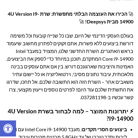
🚀
הכירו את העוצמה הבלתי מתפשרת: שרת 4U Version I9-
14900 מבית Deepsys!
🚀
בעולם העסקי הדינמי של היום, שבו כל שנייה קובעת וכל משימה
דורשת ביצועים ללא פשרות, אתם זקוקים לפתרון מחשוב שיעמוד
בראש האתגרים. השרת החדשני שלנו, המצויד במעבד Intel
Core i9-14900 המתקדם, תוכנן במיוחד כדי לספק את הביצועים,
האמינות והיציבות שארגונכם דורש. בין אם אתם עוסקים בבינה
מלאכותית, עיבוד נתונים מסיבי, וירטואליזציה או כל יישום עתיר
משאבים אחר – השרת הזה הוא התשובה שלכם. אל תחכו, שדרגו
את התשתית שלכם עוד היום! לפרטים נוספים וייעוץ מקצועי,
צרו
קשר עכשיו ב-037281198
.
⚡ יתרונות המוצר – למה לבחור בשרת 4U Version
I9-14900?
ביצועים חסרי תקדים:
מעבד Intel Core i9-14900 עם 24
ליבות ותדר טורבו של עד 5.8GHz מבטיח מהירות עיבוד