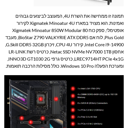
תמונה זו ממחישה את השרת 4U, המעוצב לביצועים גבוהים
ואמינות. הוא מצויד במארז Xigmatek Minoatur 4U לקירור
אופטימלי, ספק כוח Xigmatek Minoatur 850W Modular 80
Plus Gold, לוח אם BioStar Z790 VALKYRIE ATX DDR5, מעבד
Intel Core i9-14900, קירור CPU 4U, זיכרון G.Skill DDR5 32GB,
אחסון Netac SSD NVMe NV7000 1TB, כרטיס רשת LR-LINK
LREC9714HT PCIe 4x1G, כרטיס גרפי INNO3D GT1030 2G,
ומערכת הפעלה Windows 10 Pro. כולל מסילות הרכבה תואמות.