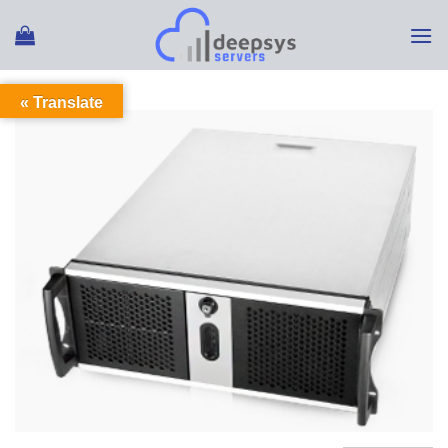
Ski
t
conten
Translate »