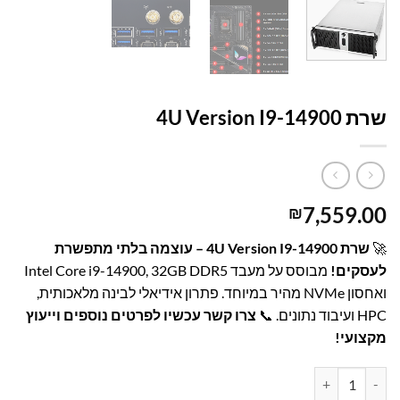
עמוד הבית
/
קטלוג פתרונות מחשוב
/
שרתי אחסון
שרת 4U Version I9-14900
7,559.00
₪
🚀
שרת 4U Version I9-14900 – עוצמה בלתי מתפשרת
לעסקים!
מבוסס על מעבד Intel Core i9-14900, 32GB DDR5
ואחסון NVMe מהיר במיוחד. פתרון אידיאלי לבינה מלאכותית,
HPC ועיבוד נתונים. 📞
צרו קשר עכשיו לפרטים נוספים וייעוץ
מקצועי!
כמות של שרת 4U Version I9-14900