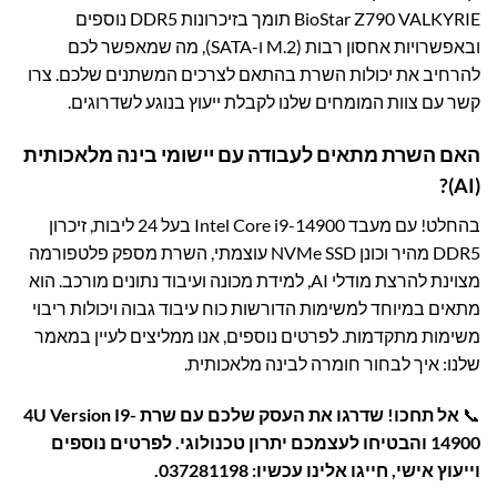
BioStar Z790 VALKYRIE תומך בזיכרונות DDR5 נוספים
ובאפשרויות אחסון רבות (M.2 ו-SATA), מה שמאפשר לכם
להרחיב את יכולות השרת בהתאם לצרכים המשתנים שלכם. צרו
קשר עם צוות המומחים שלנו לקבלת ייעוץ בנוגע לשדרוגים.
האם השרת מתאים לעבודה עם יישומי בינה מלאכותית
(AI)?
בהחלט! עם מעבד Intel Core i9-14900 בעל 24 ליבות, זיכרון
DDR5 מהיר וכונן NVMe SSD עוצמתי, השרת מספק פלטפורמה
מצוינת להרצת מודלי AI, למידת מכונה ועיבוד נתונים מורכב. הוא
מתאים במיוחד למשימות הדורשות כוח עיבוד גבוה ויכולות ריבוי
משימות מתקדמות. לפרטים נוספים, אנו ממליצים לעיין במאמר
שלנו:
איך לבחור חומרה לבינה מלאכותית
.
📞
אל תחכו! שדרגו את העסק שלכם עם שרת 4U Version I9-
14900 והבטיחו לעצמכם יתרון טכנולוגי. לפרטים נוספים
וייעוץ אישי, חייגו אלינו עכשיו:
037281198
.