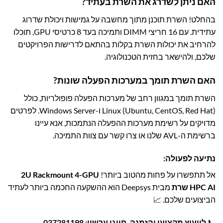
האם ניתן לשדרג את השרת בעתיד?
בהחלט! השרת תוכנן מתוך מחשבה על גמישות ויכולת שדרוג
עתידית. עם 16 חריצי DIMM ותמיכה בעד 8 כרטיסי GPU, תוכלו
להרחיב את יכולות השרת בקלות בהתאם לדרישות הפרויקטים
שלכם, ולהישאר בחזית הטכנולוגיה.
האם השרת תומך במערכות הפעלה שונות?
השרת תומך במגוון רחב של מערכות הפעלה פופולריות, כולל
Linux (Ubuntu, CentOS, Red Hat) ו-Windows Server. לפרטים
מדויקים על רשימת מערכות ההפעלה הנתמכות, אנא עיינו
ברשימת ה-AVL שלנו או צרו קשר עם צוות התמיכה.
נתיעה לפעולה:
אל תתפשרו על פחות מהטוב ביותר!
2U Rackmount 4-GPU
HPC AI שרת
מבית Deepsys הוא ההשקעה החכמה ביותר לעתיד
הביצועים שלכם. 📈
📞
לייעוץ מקצועי והזמנה, חייגו עכשיו:
037281198