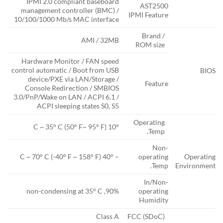
IPMI 2.0 compliant baseboard
AST2500
management controller (BMC) /
IPMI Feature
10/100/1000 Mb/s MAC interface
Brand /
AMI / 32MB
ROM size
Hardware Monitor / FAN speed
control automatic / Boot from USB
BIOS
device/PXE via LAN/Storage /
Feature
Console Redirection / SMBIOS
3.0/PnP/Wake on LAN / ACPI 6.1 /
ACPI sleeping states S0, S5
Operating
10° C ~ 35° C (50° F~ 95° F)
Temp.
Non-
– 40° C ~ 70° C (-40° F ~ 158° F)
operating
Operating
Temp.
Environment
In/Non-
90%, non-condensing at 35° C
operating
Humidity
Class A
FCC (SDoC)