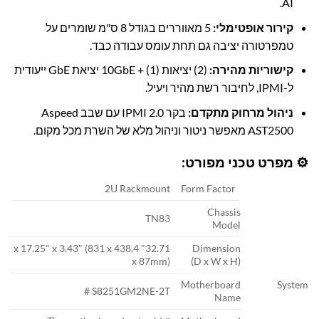
AI.
קירור אופטימלי:
5 מאווררים בגודל 8 ס"מ שומרים על
טמפרטורה יציבה גם תחת עומס עבודה כבד.
קישוריות מהירה:
(2) יציאות 10GbE + (1) יציאת GbE ייעודית
ל-IPMI, לחיבור רשת מהיר ויעיל.
ניהול מרחוק מתקדם:
בקר IPMI 2.0 עם שבב Aspeed
AST2500 מאפשר ניטור וניהול מלא של השרת מכל מקום.
⚙️ מפרט טכני מפורט:
2U Rackmount
Form Factor
Chassis
TN83
Model
32.71" x 17.25" x 3.43" (831 x 438.4
Dimension
x 87mm)
(D x W x H)
Motherboard
System
S8251GM2NE-2T #
Name