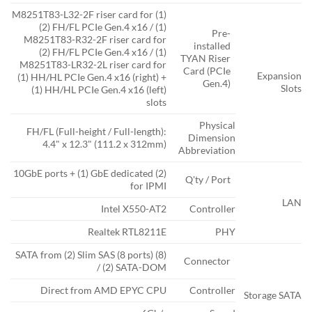
(1) M8251T83-L32-2F riser card for
(2) FH/FL PCIe Gen.4 x16 / (1)
Pre-
M8251T83-R32-2F riser card for
installed
(2) FH/FL PCIe Gen.4 x16 / (1)
TYAN Riser
M8251T83-LR32-2L riser card for
Card (PCIe
Expansion
(1) HH/HL PCIe Gen.4 x16 (right) +
Gen.4)
Slots
(1) HH/HL PCIe Gen.4 x16 (left)
slots
Physical
FH/FL (Full-height / Full-length):
Dimension
4.4" x 12.3" (111.2 x 312mm)
Abbreviation
(2) 10GbE ports + (1) GbE dedicated
Q'ty / Port
for IPMI
LAN
Intel X550-AT2
Controller
Realtek RTL8211E
PHY
(8) SATA from (2) Slim SAS (8 ports)
Connector
/ (2) SATA-DOM
Direct from AMD EPYC CPU
Controller
Storage SATA