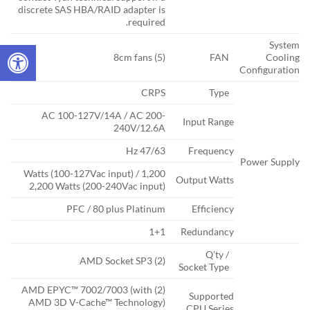
discrete SAS HBA/RAID adapter is
required.
System
(5) 8cm fans
FAN
Cooling
Configuration
CRPS
Type
AC 100-127V/14A / AC 200-
Input Range
240V/12.6A
47/63 Hz
Frequency
Power Supply
1,200 Watts (100-127Vac input) /
Output Watts
2,200 Watts (200-240Vac input)
PFC / 80 plus Platinum
Efficiency
1+1
Redundancy
Q'ty /
(2) AMD Socket SP3
Socket Type
(2) AMD EPYC™ 7002/7003 (with
Supported
AMD 3D V-Cache™ Technology)
CPU Series