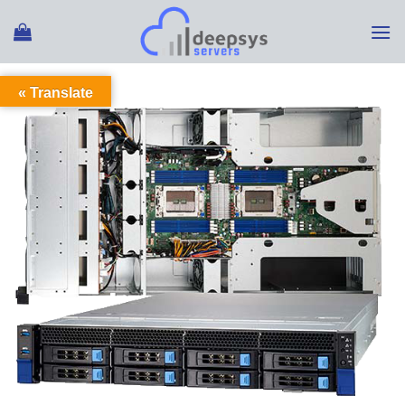
Ski
t
conten
Translate »