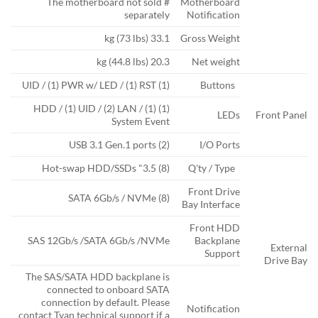
# The motherboard not sold
Motherboard
separately
Notification
33.1 kg (73 lbs)
Gross Weight
20.3 kg (44.8 lbs)
Net weight
(1) UID / (1) PWR w/ LED / (1) RST
Buttons
(1) HDD / (1) UID / (2) LAN / (1)
LEDs
Front Panel
System Event
(2) USB 3.1 Gen.1 ports
I/O Ports
(8) 3.5" Hot-swap HDD/SSDs
Q'ty / Type
Front Drive
(8) SATA 6Gb/s / NVMe
Bay Interface
Front HDD
SAS 12Gb/s /SATA 6Gb/s /NVMe
Backplane
External
Support
Drive Bay
The SAS/SATA HDD backplane is
connected to onboard SATA
connection by default. Please
Notification
contact Tyan technical support if a