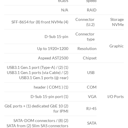
6Gb/s
Speed
N/A
RAID
Connector
Storage
(4) SFF-8654 for (8) front NVMe
(U.2)
NVMe
Connector
D-Sub 15-pin
type
Graphic
Up to 1920×1200
Resolution
Aspeed AST2500
Chipset
(1) USB3.1 Gen.1 port (Type-A) / (2)
USB3.1 Gen.1 ports (via Cable) / (2)
USB
USB3.1 Gen.1 ports (@ rear)
(1) header ( COM1 )
COM
(1) D-Sub 15-pin port
VGA
I/O Ports
(2) 10 GbE ports + (1) dedicated GbE
RJ-45
for IPMI
(2) SATA-DOM connectors / (8)
SATA
SATA from (2) Slim SAS connectors