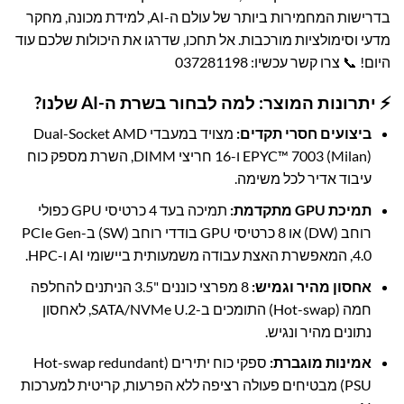
בדרישות המחמירות ביותר של עולם ה-AI, למידת מכונה, מחקר
מדעי וסימולציות מורכבות. אל תחכו, שדרגו את היכולות שלכם עוד
היום! 📞
צרו קשר עכשיו: 037281198
⚡ יתרונות המוצר: למה לבחור בשרת ה-AI שלנו?
ביצועים חסרי תקדים:
מצויד במעבדי Dual-Socket AMD
EPYC™ 7003 (Milan) ו-16 חריצי DIMM, השרת מספק כוח
עיבוד אדיר לכל משימה.
תמיכת GPU מתקדמת:
תמיכה בעד 4 כרטיסי GPU כפולי
רוחב (DW) או 8 כרטיסי GPU בודדי רוחב (SW) ב-PCIe Gen
4.0, המאפשרת האצת עבודה משמעותית ביישומי AI ו-HPC.
אחסון מהיר וגמיש:
8 מפרצי כוננים "3.5 הניתנים להחלפה
חמה (Hot-swap) התומכים ב-SATA/NVMe U.2, לאחסון
נתונים מהיר ונגיש.
אמינות מוגברת:
ספקי כוח יתירים (Hot-swap redundant
PSU) מבטיחים פעולה רציפה ללא הפרעות, קריטית למערכות