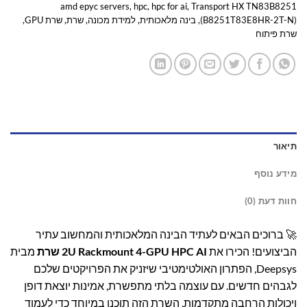
amd epyc servers
,
hpc
,
hpc for ai
,
Transport HX TN83B8251
(B8251T83E8HR-2T-N)
,
בינה מלאכותית
,
למידת מכונה
,
שרת
,
שרת GPU
,
שרת פיתוח
תיאור
מידע נוסף
חוות דעת (0)
🚀 ברוכים הבאים לעתיד הבינה המלאכותית והמחשוב עתיר
הביצועים! הכירו את
2U Rackmount 4-GPU HPC AI שרת
מבית
Deepsys, הפתרון האולטימטיבי שיזניק את הפרויקטים שלכם
לגבהים חדשים. עם עוצמה בלתי מתפשרת, אמינות יוצאת דופן
ויכולות הרחבה מתקדמות, השרת הזה תוכנן במיוחד כדי לעמוד