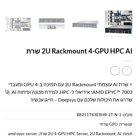
עמוד הבית
/
קטלוג פתרונות מחשוב
/
GPU שרתי
2U Rackmount 4-GPU HPC AI שרת
⚡ שרת AI עוצמתי 2U Rackmount עם תמיכה ב-4 GPU ומעבדי
AMD EPYC™ 7003! אידיאלי ל-HPC, למידת מכונה ופיתוח AI. 🚀
שדרגו את היכולות שלכם עם Deepsys – חייגו עכשיו!
מק"ט:
B8251T83E8HR-2T-N-1
קטגוריה:
GPU שרתי
תגיות:
AI שרת
,
2U Rackmount
,
2U 4-GPU HPC Server
,
,
amd epyc server