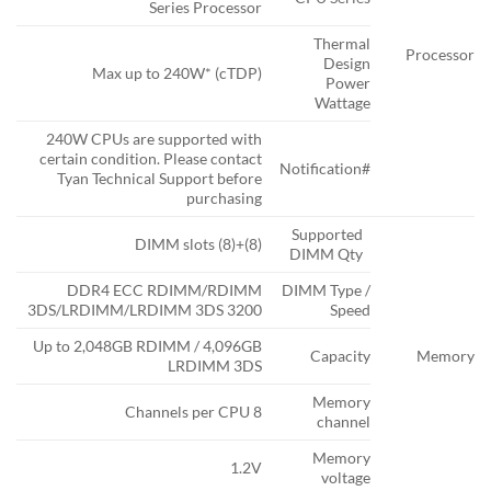
Series Processor
Thermal
Processor
Design
Max up to 240W* (cTDP)
Power
Wattage
240W CPUs are supported with
certain condition. Please contact
#Notification
Tyan Technical Support before
purchasing
Supported
(8)+(8) DIMM slots
DIMM Qty
DDR4 ECC RDIMM/RDIMM
DIMM Type /
3DS/LRDIMM/LRDIMM 3DS 3200
Speed
Up to 2,048GB RDIMM / 4,096GB
Capacity
Memory
LRDIMM 3DS
Memory
8 Channels per CPU
channel
Memory
1.2V
voltage