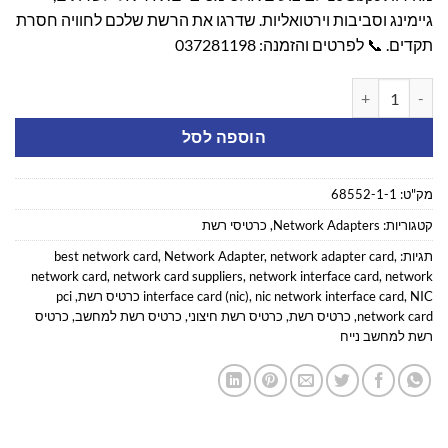
גיימינג וסביבות וירטואליות. שדרגו את הרשת שלכם לחוויה חסרת
תקדים. 📞 לפרטים והזמנה:
037281198
כמות של כרטיס רשת LR-LINK LREC6801BT RJ45 1x10Gbit Intel של אינטל X520
הוספה לסל
מק"ט:
68552-1-1
קטגוריות:
Network Adapters
,
כרטיסי רשת
תגיות:
,
network adapter card
,
Network Adapter
,
best network card
network card
,
network card suppliers
,
network interface card
,
network
NIC כרטיס רשת
,
nic network interface card
,
interface card (nic)
,
pci
network card
,
כרטיס רשת
,
כרטיס רשת חיצוני
,
כרטיס רשת למחשב
,
כרטיס
רשת למחשב נייח