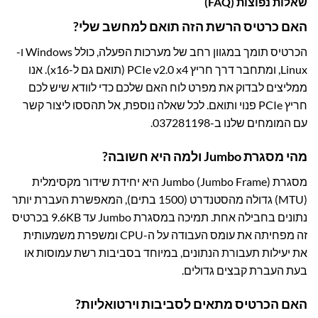
שאלות נפוצות (FAQ)
האם כרטיס הרשת הזה תואם למחשב שלי?
הכרטיס תומך במגוון רחב של מערכות הפעלה, כולל Windows ו-
Linux, ומתחבר דרך חריץ PCIe v2.0 x4 (תואם גם ל-x16). אנו
ממליצים לבדוק את מפרט לוח האם שלכם כדי לוודא שיש לכם
חריץ PCIe פנוי ותואם. לכל שאלה נוספת, אל תהססו ליצור קשר
עם המומחים שלנו ב-
037281198
.
מהי מסגרת Jumbo ולמה היא חשובה?
מסגרת Jumbo (Jumbo Frame) היא יחידת שידור מקסימלית
(MTU) גדולה מהסטנדרט (1500 בתים), המאפשרת העברת יותר
נתונים בחבילה אחת. תמיכה במסגרת Jumbo עד 9.6KB בכרטיס
זה מפחיתה את עומס העבודה על ה-CPU ומשפרת משמעותית
את יעילות תעבורת הנתונים, במיוחד בסביבות רשת עמוסות או
בעת העברת קבצים גדולים.
האם הכרטיס מתאים לסביבות וירטואליות?