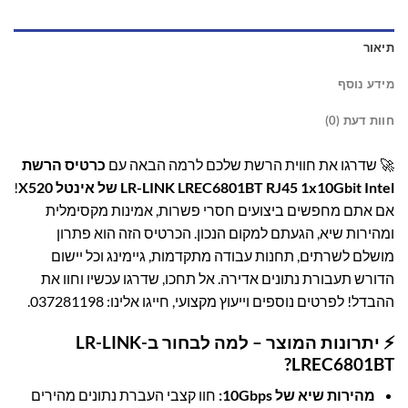
תיאור
מידע נוסף
חוות דעת (0)
🚀 שדרגו את חווית הרשת שלכם לרמה הבאה עם
כרטיס הרשת
LR-LINK LREC6801BT RJ45 1x10Gbit Intel של אינטל X520
!
אם אתם מחפשים ביצועים חסרי פשרות, אמינות מקסימלית
ומהירות שיא, הגעתם למקום הנכון. הכרטיס הזה הוא פתרון
מושלם לשרתים, תחנות עבודה מתקדמות, גיימינג וכל יישום
הדורש תעבורת נתונים אדירה. אל תחכו, שדרגו עכשיו וחוו את
ההבדל! לפרטים נוספים וייעוץ מקצועי, חייגו אלינו:
037281198
.
⚡ יתרונות המוצר – למה לבחור ב-LR-LINK
LREC6801BT?
מהירות שיא של 10Gbps:
חוו קצבי העברת נתונים מהירים