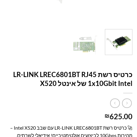
עמוד הבית
/
קטלוג פתרונות מחשוב
/
כרטיסי רשת
/
NETWORK
ADAPTERS
כרטיס רשת LR-LINK LREC6801BT RJ45
1x10Gbit Intel של אינטל X520
625.00
₪
🚀 כרטיס רשת LR-LINK LREC6801BT עם שבב Intel X520 –
מהירות 10Gbps לביצועים אולטימטיביים! אידיאלי לשרתים,