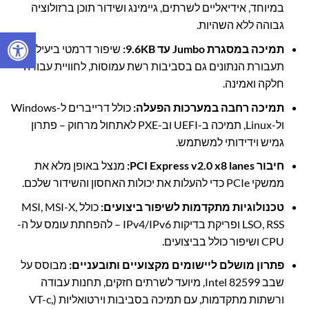
במיוחד, אידיאליים לשרתים, גיימינג ושידור תוכן ברזולוציה
גבוהה ללא השהיות.
תמיכה במסגרת Jumbo עד 9.6KB:
שיפור דרמטי ביעילות
תעבורת הנתונים גם בסביבות רשת עמוסות, לחוויית עבודה
חלקה ואמינה.
תמיכה רחבה במערכות הפעלה:
כולל דרייברים ל-Windows
ול-Linux, תמיכה ב-UEFI וב-PXE לאתחול מרחוק – פתרון
גמיש וידידותי למשתמש.
חיבור PCI Express v2.0 x8 lanes:
מנצל באופן מלא את
ממשקי PCIe כדי להעלות את יכולות האחסון והשידור שלכם.
טכנולוגיות מתקדמות לשיפור ביצועים:
כולל MSI, MSI-X,
LSO, RSS ופריקת בדיקות IPv4/IPv6 – להפחתת עומס על ה-
CPU ושיפור כולל בביצועים.
פתרון מושלם ליישומים מקצועיים ותובעניים:
מבוסס על
שבב Intel 82599, מיועד לשרתים חזקים, תחנות עבודה
ורשתות מתקדמות, עם תמיכה בסביבות וירטואליות (VT-c,