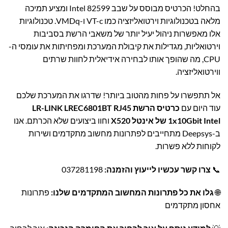
בהחלט! הכרטיס מבוסס על שבב Intel 82599 ומציע תמיכה
מלאה בטכנולוגיות וירטואליזציה כמו VT-c ו-VMDq. טכנולוגיות
אלו מאפשרות ניהול יעיל יותר של משאבי הרשת בסביבות
וירטואליות, מגדילות את קיבולת המערכת ומפחיתות את עומסי ה-
CPU, מה שהופך אותו לבחירה אידיאלית לחוות שרתים
ווירטואליזציה.
אל תתפשרו על פחות מהטוב ביותר! שדרגו את המערכת שלכם
עוד היום עם
כרטיס הרשת LR-LINK LREC6801BT RJ45
1x10Gbit Intel של אינטל X520
וחוו ביצועים שלא הכרתם. אנו
ב-Deepsys מתחייבים לפתרונות מחשוב מתקדמים ושירות
לקוחות ללא פשרות.
📞
צרו קשר עכשיו לייעוץ והזמנה:
037281198
🌐
גלו את כל פתרונות המחשוב המתקדמים שלנו:
פתרונות
אחסון מתקדמים