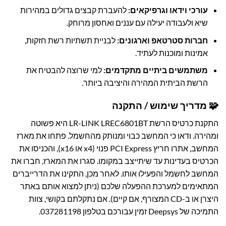
עורכי וידאו וגרפיקאים:
להעברת קבצים גדולים במהירות
שיא ולעבודה יעילה עם עננים ואחסון מרוחק.
חברות סטרטאפ וארגונים:
לבניית תשתיות רשת חזקות,
אמינות ומוכנות לעתיד.
משתמשים ביתיים מתקדמים:
למי שרוצה להבטיח את
הרשת הביתית המהירה והיציבה ביותר.
🧩 מדריך שימוש / התקנה
התקנת כרטיס הרשת LR-LINK LREC6801BT היא פשוטה
ומהירה. ודאו כי המחשב כבוי ומנותק מהחשמל. פתחו את מארז
המחשב, אתרו חריץ PCI Express פנוי (x4 או x16), והכניסו את
הכרטיס בעדינות עד שיתייצב במקומו. סגרו את המארז, חברו את
המחשב לחשמל והפעילו אותו. לאחר מכן, התקינו את הדרייברים
המתאימים למערכת ההפעלה שלכם (ניתן למצוא אותם באתר
היצרן או ב-CD המצורף, אם קיים). אם נתקלתם בקושי, צוות
התמיכה של Deepsys זמין עבורכם בטלפון
037281198
.