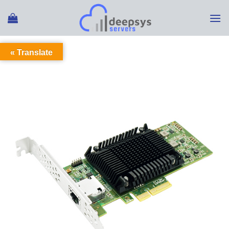
Ski
t
conten
Translate »